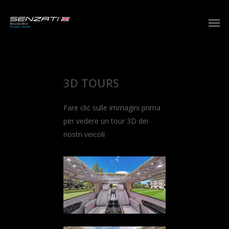
Skip
Men
to
main
content
3D TOURS
Fare clic sulle immagini prima
per vedere un tour 3D dei
nostri veicoli